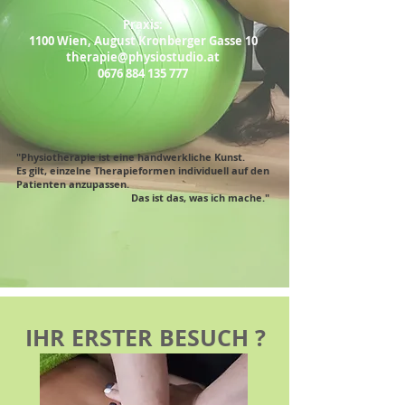
Praxis:
1100 Wien, August Kronberger Gasse 10
therapie@physiostudio.at
0676 884 135 777
"Physiotherapie ist eine handwerkliche Kunst.
Es gilt, einzelne Therapieformen individuell auf den
Patienten anzupassen.
Das ist das, was ich mache."
IHR ERSTER BESUCH ?