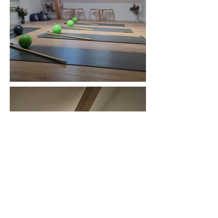
* = Pflichtfeld, wir bitten Sie diese Felder
auszufüllen.
** = Optionales Feld für leichtere
Kontaktaufnahme, wir sprechen gerne mit Ihnen.
Mit dem Absenden dieses Formulars erklären Sie
sich einverstanden von uns telefonisch oder per E-
Mail kontaktiert zu werden und stimmen dem
Speichern Ihrer übermittelten Daten zu.
Es gilt unsere
Datenschutzerklärung
.